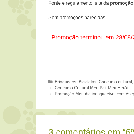
Fonte e regulamento: site da
promoção 
Sem promoções parecidas
Promoção terminou em 28/08/
Categorias
Brinquedos, Bicicletas
,
Concurso cultural
Concurso Cultural Meu Pai, Meu Herói
Promoção Meu dia inesquecível com Ase
3 comentários em “6