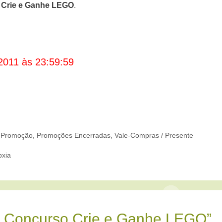
Crie e Ganhe LEGO
.
2011 às 23:59:59
,
Promoção
,
Promoções Encerradas
,
Vale-Compras / Presente
pxia
º Concurso Crie e Ganhe LEGO”