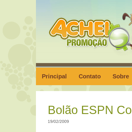
Pular
para
o
conteúdo
Principal
Contato
Sobre
Bolão ESPN Cop
19/02/2009