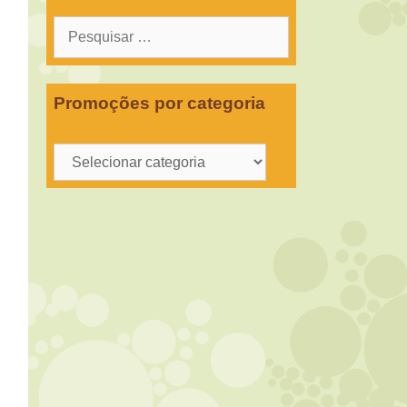
Pesquisar
por:
Promoções por categoria
Promoções
por
categoria