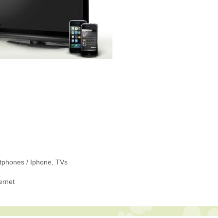
tphones / Iphone
,
TVs
ernet