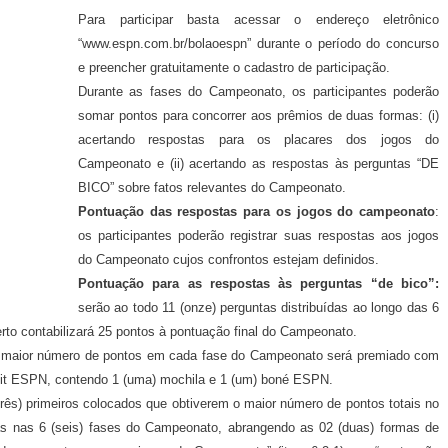
Para participar basta acessar o endereço eletrônico
“www.espn.com.br/bolaoespn” durante o período do concurso
e preencher gratuitamente o cadastro de participação.
Durante as fases do Campeonato, os participantes poderão
somar pontos para concorrer aos prêmios de duas formas: (i)
acertando respostas para os placares dos jogos do
Campeonato e (ii) acertando as respostas às perguntas “DE
BICO” sobre fatos relevantes do Campeonato.
Pontuação das respostas para os jogos do campeonato
:
os participantes poderão registrar suas respostas aos jogos
do Campeonato cujos confrontos estejam definidos.
Pontuação para as respostas às perguntas “de bico”:
serão ao todo 11 (onze) perguntas distribuídas ao longo das 6
to contabilizará 25 pontos à pontuação final do Campeonato.
 o maior número de pontos em cada fase do Campeonato será premiado com
 Kit ESPN, contendo 1 (uma) mochila e 1 (um) boné ESPN.
rês) primeiros colocados que obtiverem o maior número de pontos totais no
as nas 6 (seis) fases do Campeonato, abrangendo as 02 (duas) formas de