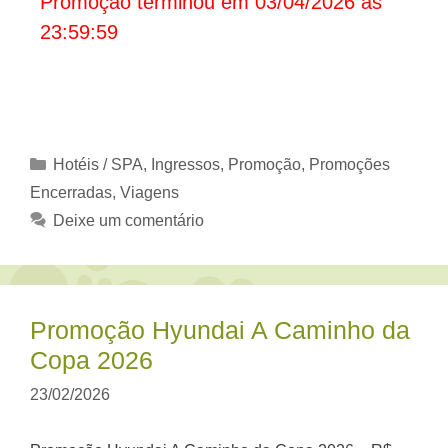
Promoção terminou em 03/04/2026 às
23:59:59
Categorias
Hotéis / SPA
,
Ingressos
,
Promoção
,
Promoções
Encerradas
,
Viagens
Deixe um comentário
Promoção Hyundai A Caminho da
Copa 2026
23/02/2026