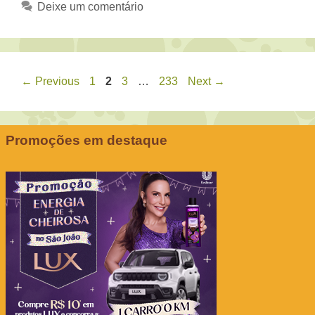
Deixe um comentário
Page
Page
Page
Page
←
Previous
1
2
3
…
233
Next
→
Promoções em destaque