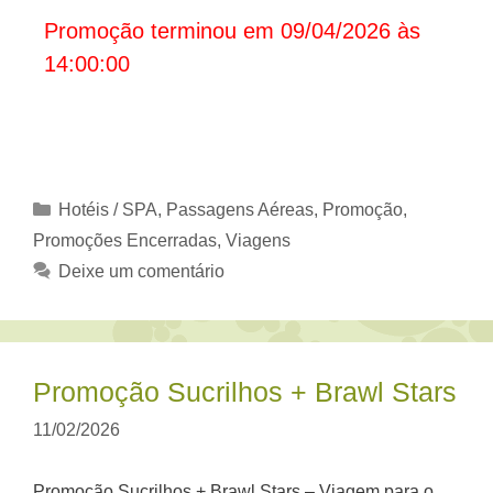
Promoção terminou em 09/04/2026 às
14:00:00
Categorias
Hotéis / SPA
,
Passagens Aéreas
,
Promoção
,
Promoções Encerradas
,
Viagens
Deixe um comentário
Promoção Sucrilhos + Brawl Stars
11/02/2026
Promoção Sucrilhos + Brawl Stars – Viagem para o