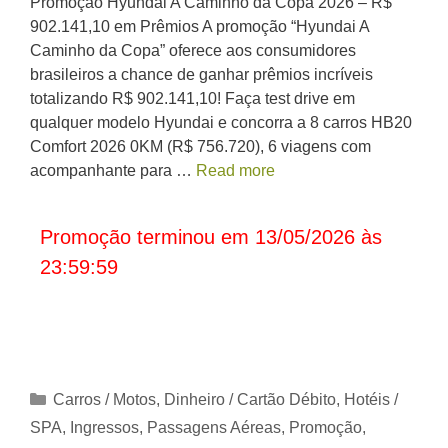
Promoção Hyundai A Caminho da Copa 2026 – R$
902.141,10 em Prêmios A promoção “Hyundai A
Caminho da Copa” oferece aos consumidores
brasileiros a chance de ganhar prêmios incríveis
totalizando R$ 902.141,10! Faça test drive em
qualquer modelo Hyundai e concorra a 8 carros HB20
Comfort 2026 0KM (R$ 756.720), 6 viagens com
acompanhante para …
Read more
Promoção terminou em 13/05/2026 às
23:59:59
Categorias
Carros / Motos
,
Dinheiro / Cartão Débito
,
Hotéis /
SPA
,
Ingressos
,
Passagens Aéreas
,
Promoção
,