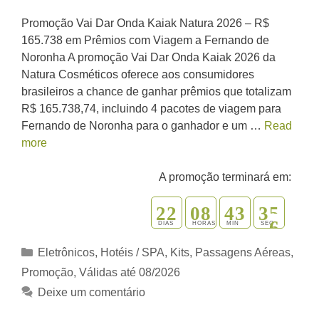
Promoção Vai Dar Onda Kaiak Natura 2026 – R$
165.738 em Prêmios com Viagem a Fernando de
Noronha A promoção Vai Dar Onda Kaiak 2026 da
Natura Cosméticos oferece aos consumidores
brasileiros a chance de ganhar prêmios que totalizam
R$ 165.738,74, incluindo 4 pacotes de viagem para
Fernando de Noronha para o ganhador e um …
Read
more
A promoção terminará em:
2
2
0
8
4
3
3
4
5
DIAS
HORAS
MIN
SEG
Categorias
Eletrônicos
,
Hotéis / SPA
,
Kits
,
Passagens Aéreas
,
Promoção
,
Válidas até 08/2026
Deixe um comentário