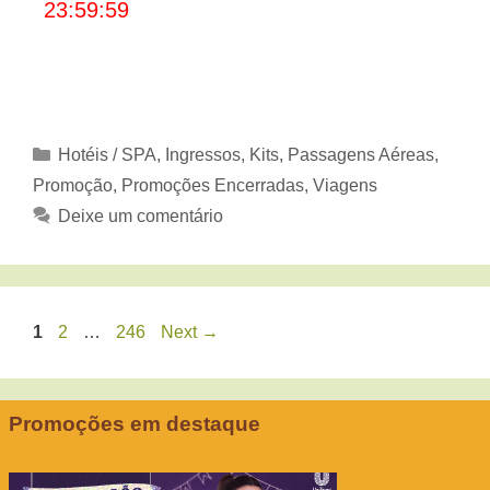
23:59:59
Categorias
Hotéis / SPA
,
Ingressos
,
Kits
,
Passagens Aéreas
,
Promoção
,
Promoções Encerradas
,
Viagens
Deixe um comentário
Page
Page
Page
1
2
…
246
Next
→
Promoções em destaque