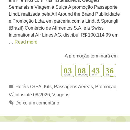
em Prêmios com Kits Instantâneos, Gadgets
Semanais e Viagem à Suíça A promoção Passaporte
Lindt, realizada pela All Around the Brand Publicidade
e Promoção Ltda. em parceria com a Lindt & Sprüngli
(Brazil) Comércio de Alimentos S.A. e a Swiss
International Air Lines AG, distribui R$ 100.114,99 em
…
Read more
A promoção terminará em:
0
3
0
8
4
3
3
5
6
DIAS
HORAS
MIN
SEG
Categorias
Hotéis / SPA
,
Kits
,
Passagens Aéreas
,
Promoção
,
Válidas até 08/2026
,
Viagens
Deixe um comentário