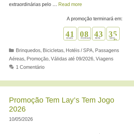
extraordinárias pelo …
Read more
A promoção terminará em:
4
1
0
8
4
3
3
4
5
DIAS
HORAS
MIN
SEG
Categorias
Brinquedos, Bicicletas
,
Hotéis / SPA
,
Passagens
Aéreas
,
Promoção
,
Válidas até 09/2026
,
Viagens
1 Comentário
Promoção Tem Lay’s Tem Jogo
2026
10/05/2026