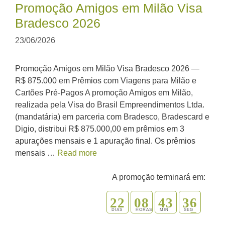
Promoção Amigos em Milão Visa
Bradesco 2026
23/06/2026
Promoção Amigos em Milão Visa Bradesco 2026 —
R$ 875.000 em Prêmios com Viagens para Milão e
Cartões Pré-Pagos A promoção Amigos em Milão,
realizada pela Visa do Brasil Empreendimentos Ltda.
(mandatária) em parceria com Bradesco, Bradescard e
Digio, distribui R$ 875.000,00 em prêmios em 3
apurações mensais e 1 apuração final. Os prêmios
mensais …
Read more
A promoção terminará em:
2
2
0
8
4
3
3
5
6
DIAS
HORAS
MIN
SEG