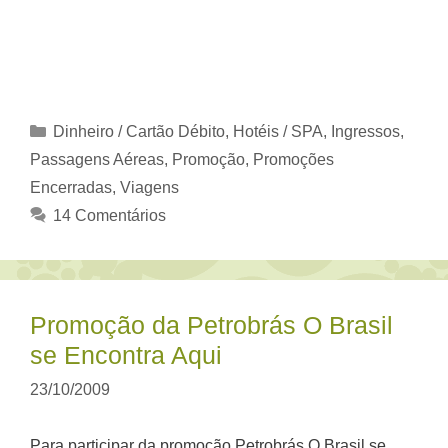
Categorias
Dinheiro / Cartão Débito
,
Hotéis / SPA
,
Ingressos
,
Passagens Aéreas
,
Promoção
,
Promoções
Encerradas
,
Viagens
14 Comentários
Promoção da Petrobrás O Brasil
se Encontra Aqui
23/10/2009
Para participar da promoção Petrobrás O Brasil se