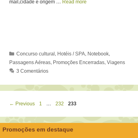
mail,cidade e origem …
Read more
Categorias
Concurso cultural
,
Hotéis / SPA
,
Notebook
,
Passagens Aéreas
,
Promoções Encerradas
,
Viagens
3 Comentários
Page
Page
Page
←
Previous
1
…
232
233
Promoções em destaque