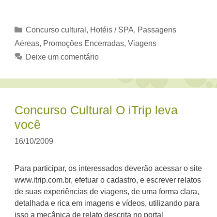
Categorias
Concurso cultural
,
Hotéis / SPA
,
Passagens
Aéreas
,
Promoções Encerradas
,
Viagens
Deixe um comentário
Concurso Cultural O iTrip leva
você
16/10/2009
Para participar, os interessados deverão acessar o site
www.itrip.com.br, efetuar o cadastro, e escrever relatos
de suas experiências de viagens, de uma forma clara,
detalhada e rica em imagens e vídeos, utilizando para
isso a mecânica de relato descrita no portal