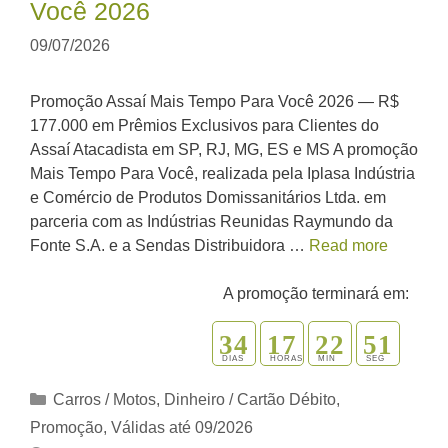
Você 2026
09/07/2026
Promoção Assaí Mais Tempo Para Você 2026 — R$
177.000 em Prêmios Exclusivos para Clientes do
Assaí Atacadista em SP, RJ, MG, ES e MS A promoção
Mais Tempo Para Você, realizada pela Iplasa Indústria
e Comércio de Produtos Domissanitários Ltda. em
parceria com as Indústrias Reunidas Raymundo da
Fonte S.A. e a Sendas Distribuidora …
Read more
A promoção terminará em:
3
4
1
7
2
2
5
0
1
DIAS
HORAS
MIN
SEG
Categorias
Carros / Motos
,
Dinheiro / Cartão Débito
,
Promoção
,
Válidas até 09/2026