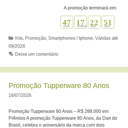
A promoção terminará em:
4
7
1
7
2
2
5
0
1
DIAS
HORAS
MIN
SEG
Categorias
Kits
,
Promoção
,
Smartphones / Iphone
,
Válidas até
09/2026
Deixe um comentário
Promoção Tupperware 80 Anos
16/07/2026
Promoção Tupperware 80 Anos – R$ 288.000 em
Prêmios A promoção Tupperware 80 Anos, da Dart do
Brasil, celebra o aniversário da marca com dois