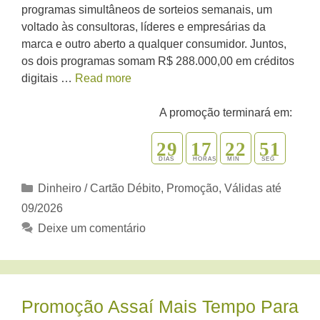
programas simultâneos de sorteios semanais, um
voltado às consultoras, líderes e empresárias da
marca e outro aberto a qualquer consumidor. Juntos,
os dois programas somam R$ 288.000,00 em créditos
digitais …
Read more
A promoção terminará em:
2
9
1
7
2
2
5
0
1
DIAS
HORAS
MIN
SEG
Categorias
Dinheiro / Cartão Débito
,
Promoção
,
Válidas até
09/2026
Deixe um comentário
Promoção Assaí Mais Tempo Para