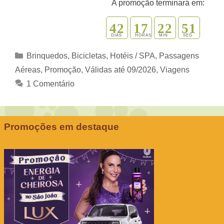
A promoção terminará em:
4
2
1
7
2
2
5
0
1
DIAS
HORAS
MIN
SEG
Categorias
Brinquedos, Bicicletas
,
Hotéis / SPA
,
Passagens
Aéreas
,
Promoção
,
Válidas até 09/2026
,
Viagens
1 Comentário
Promoções em destaque