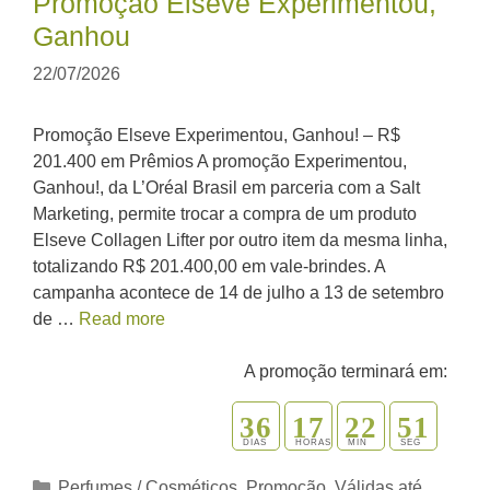
Promoção Elseve Experimentou,
Ganhou
22/07/2026
Promoção Elseve Experimentou, Ganhou! – R$
201.400 em Prêmios A promoção Experimentou,
Ganhou!, da L’Oréal Brasil em parceria com a Salt
Marketing, permite trocar a compra de um produto
Elseve Collagen Lifter por outro item da mesma linha,
totalizando R$ 201.400,00 em vale-brindes. A
campanha acontece de 14 de julho a 13 de setembro
de …
Read more
A promoção terminará em:
3
6
1
7
2
2
5
0
1
DIAS
HORAS
MIN
SEG
Categorias
Perfumes / Cosméticos
,
Promoção
,
Válidas até