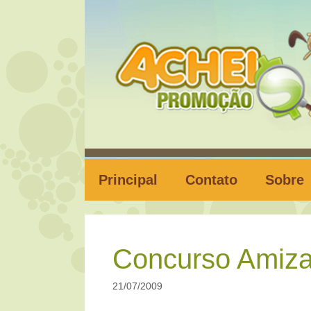
Pular
para
o
conteúdo
Principal
Contato
Sobre
Concurso Amiza
21/07/2009