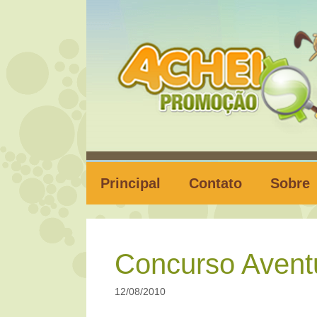
Pular
para
o
conteúdo
Principal
Contato
Sobre
Concurso Aventu
12/08/2010