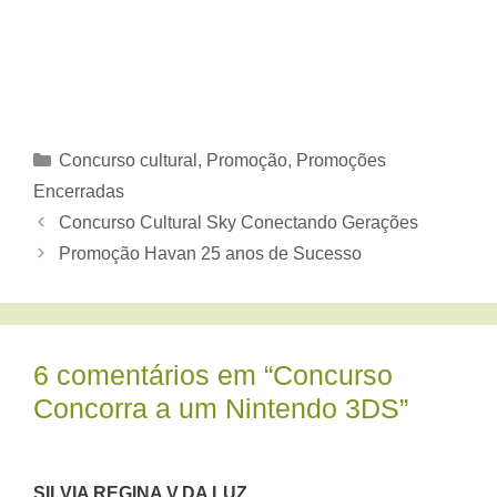
Categorias
Concurso cultural
,
Promoção
,
Promoções
Encerradas
Concurso Cultural Sky Conectando Gerações
Promoção Havan 25 anos de Sucesso
6 comentários em “Concurso
Concorra a um Nintendo 3DS”
SILVIA REGINA V.DA LUZ