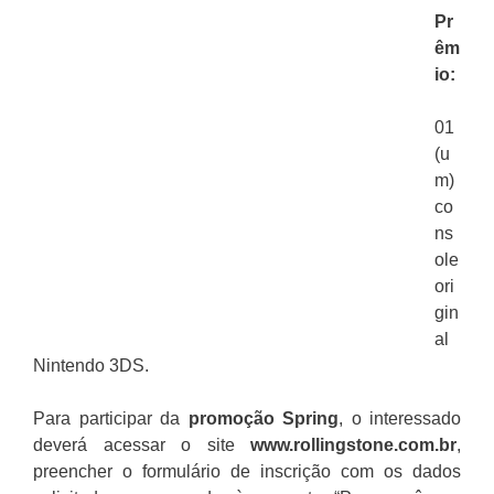
Pr
êm
io:
01
(u
m)
co
ns
ole
ori
gin
al
Nintendo 3DS.
Para participar da
promoção
Spring
, o interessado
deverá acessar o site
www.rollingstone.com.br
,
preencher o formulário de inscrição com os dados