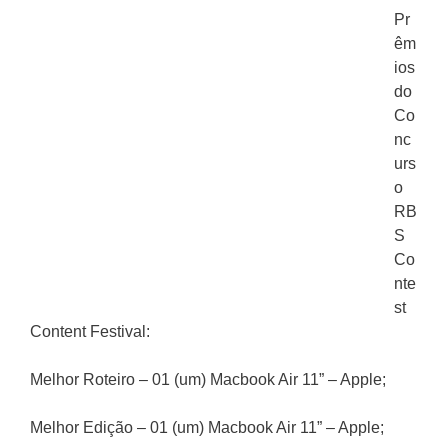
Pr
êm
ios
do
Co
nc
urs
o
RB
S
Co
nte
st
Content Festival:
Melhor Roteiro – 01 (um) Macbook Air 11” – Apple;
Melhor Edição – 01 (um) Macbook Air 11” – Apple;