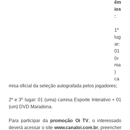
êm
ios
:
1º
lug
ar:
01
(u
ma
)
ca
misa oficial da seleção autografada pelos jogadores;
2º e 3º lugar: 01 (uma) camisa Esporte Interativo + 01
(um) DVD Maradona.
Para participar da
promoção
Oi TV
, o interessado
deverá
acessar o site
www.canaloi.com.br
, preencher