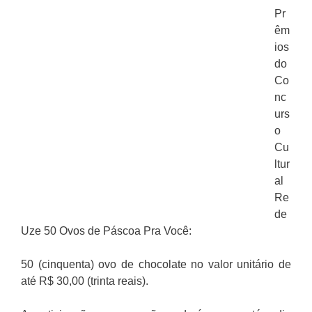
Pr
êm
ios
do
Co
nc
urs
o
Cu
ltur
al
Re
de
Uze 50 Ovos de Páscoa Pra Você:
50 (cinquenta) ovo de chocolate no valor unitário de
até R$ 30,00 (trinta reais).