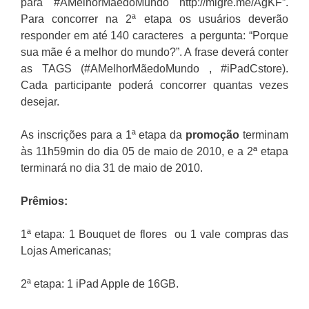
para #AMelhorMãedoMundo http://migre.me/AgKF”.
Para concorrer na 2ª etapa os usuários deverão
responder em até 140 caracteres a pergunta: “Porque
sua mãe é a melhor do mundo?”. A
frase deverá conter
as TAGS (#AMelhorMãedoMundo , #iPadCstore).
Cada participante poderá concorrer quantas vezes
desejar.
As inscrições para a 1ª etapa da
promoção
terminam
às 11h59min do dia 05 de maio de 2010, e a 2ª etapa
terminará no dia 31 de maio de 2010.
Prêmios:
1ª etapa: 1 Bouquet de flores ou 1 vale compras das
Lojas Americanas;
2ª etapa: 1 iPad Apple de 16GB.