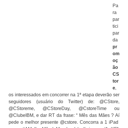
Pa
ra
par
tici
par
da
pr
om
oç
ão
CS
tor
e
,
os interessados em concorrer na 1ª etapa deverão ser
seguidores (usuário do Twitter) de: @CStore,
@CStoreme, @CStoreDay, @CstoreTime ou
@ClubeIBM, e dar RT da frase: “
Mês das Mães ? Aí
pede o melhor presente @cstore. Concorra a 1 iPad