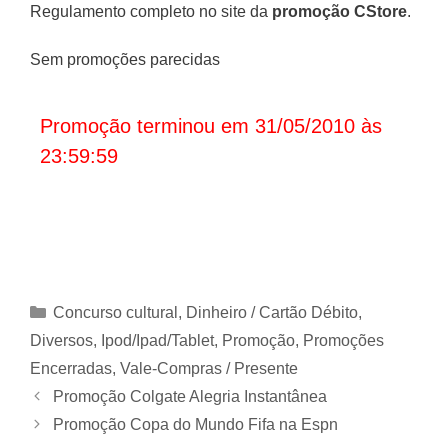
Regulamento completo no site da
promoção CStore
.
Sem promoções parecidas
Promoção terminou em 31/05/2010 às
23:59:59
Categorias
Concurso cultural
,
Dinheiro / Cartão Débito
,
Diversos
,
Ipod/Ipad/Tablet
,
Promoção
,
Promoções
Encerradas
,
Vale-Compras / Presente
Promoção Colgate Alegria Instantânea
Promoção Copa do Mundo Fifa na Espn