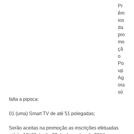
Pr
êm
ios
da
pro
mo
çã
o
Po
up
Ag
ora
só
falta a pipoca:
01 (uma) Smart TV de até 51 polegadas;
Serão aceitas na promoção as inscrições efetuadas