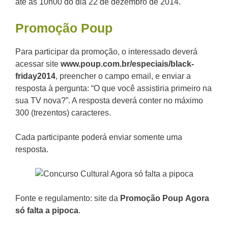
até às 10h00 do dia 22 de dezembro de 2014.
Promoção
Poup
Para participar da promoção, o interessado deverá
acessar site
www.poup.com.br/especiais/black­
friday­2014
, preencher o campo e­mail, e enviar a
resposta à pergunta: “O que você assistiria primeiro na
sua TV nova?”. A resposta deverá conter no máximo
300 (trezentos) caracteres.
Cada participante poderá enviar somente uma
resposta.
Fonte e regulamento: site da
Promoção
Poup
Agora
só falta a pipoca
.