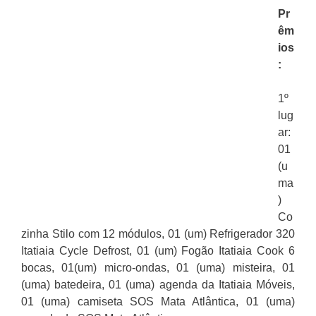
Pr
êm
ios
:
1º
lug
ar:
01
(u
ma
)
Co
zinha Stilo com 12 módulos, 01 (um) Refrigerador 320
Itatiaia Cycle Defrost, 01 (um) Fogão Itatiaia Cook 6
bocas, 01(um) micro-ondas, 01 (uma) misteira, 01
(uma) batedeira, 01 (uma) agenda da Itatiaia Móveis,
01 (uma) camiseta SOS Mata Atlântica, 01 (uma)