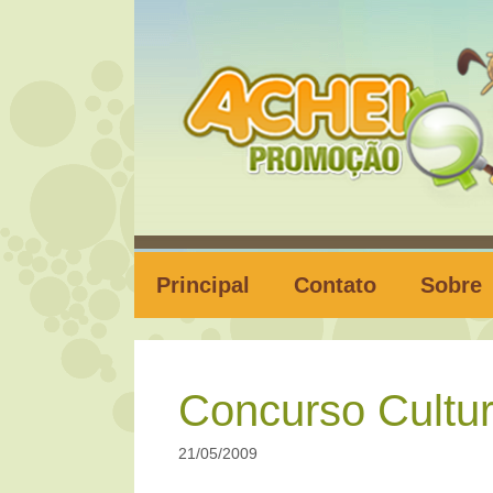
Pular
para
o
conteúdo
Principal
Contato
Sobre
Concurso Cultu
21/05/2009