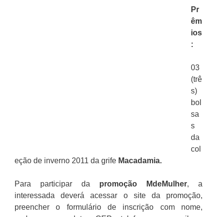
Pr
êm
ios
:
03
(trê
s)
bol
sa
s
da
col
eção de inverno 2011 da grife
Macadamia.
Para participar da
promoção MdeMulher
, a
interessada deverá acessar o site da promoção,
preencher o formulário de inscrição com nome,