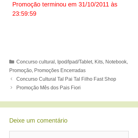
Promoção terminou em 31/10/2011 às
23:59:59
Categorias
Concurso cultural
,
Ipod/Ipad/Tablet
,
Kits
,
Notebook
,
Promoção
,
Promoções Encerradas
Concurso Cultural Tal Pai Tal Filho Fast Shop
Promoção Mês dos Pais Fiori
Deixe um comentário
Comentário