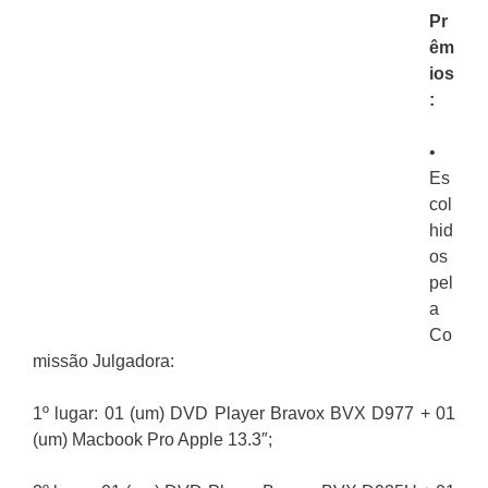
Pr
êm
ios
:
•
Es
col
hid
os
pel
a
Co
missão Julgadora:
1º lugar: 01 (um) DVD Player Bravox BVX D977 + 01
(um) Macbook Pro Apple 13.3″;