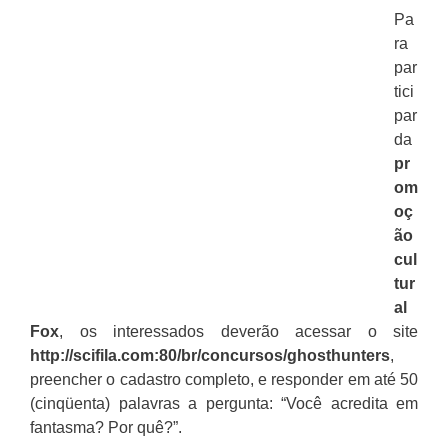
Pa
ra
par
tici
par
da
pr
om
oç
ão
cul
tur
al
Fox
, os interessados deverão acessar o site
http://scifila.com:80/br/concursos/ghosthunters
,
preencher o cadastro completo, e responder em até 50
(cinqüenta) palavras a pergunta: “Você acredita em
fantasma? Por quê?”.