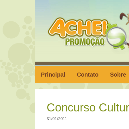
Pular
para
o
conteúdo
Principal
Contato
Sobre
Concurso Cultu
31/01/2011