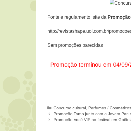
Fonte e regulamento: site da
Promoção
http://revistashape.uol.com.br/promoco
Sem promoções parecidas
Promoção terminou em 04/09/
Categorias
Concurso cultural
,
Perfumes / Cosmético
Promoção Tamo junto com a Jovem Pan e 
Promoção Você VIP no festival em Goiân