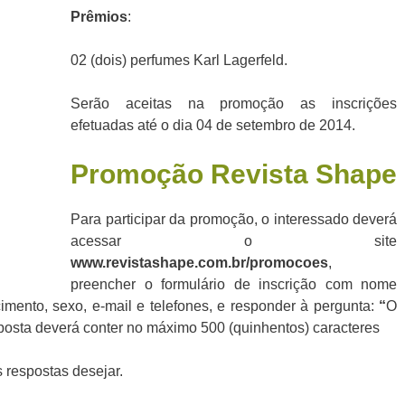
Prê
mios
:
02 (dois) perfumes Karl Lagerfeld.
Serão aceitas na promoção as inscrições
efetuadas até o dia 04 de setembro de 2014.
Promoção Revista
Shape
Para participar da promoção, o interessado deverá
acessar o site
www.revistashape.com.br
/promocoes
,
preencher o formulário de inscrição com nome
mento, sexo, e-mail e telefones, e responder à pergunta:
“
O
sposta deverá conter no máximo 500 (quinhentos) caracteres
 respostas desejar.