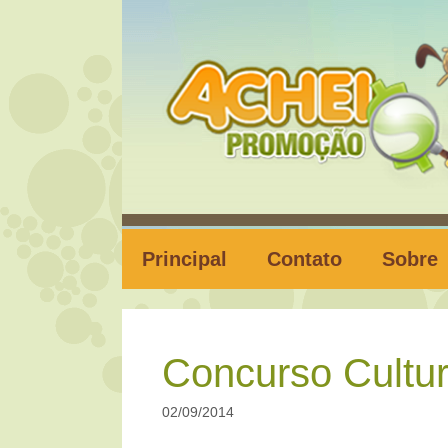
Pular
para
o
conteúdo
Principal
Contato
Sobre
Concurso Cultur
02/09/2014