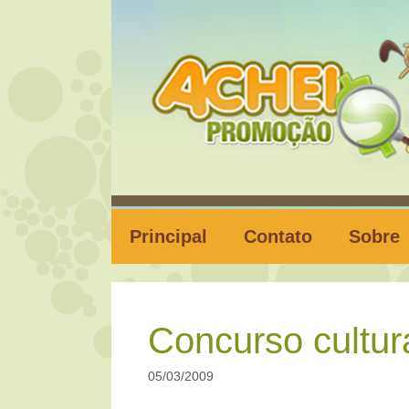
Pular
para
o
conteúdo
Principal
Contato
Sobre
Concurso cultur
05/03/2009