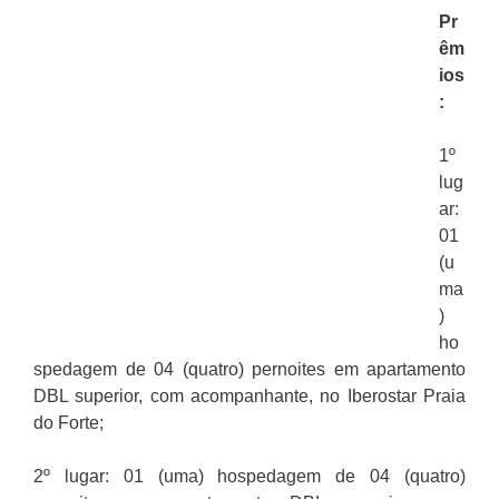
Pr
êm
ios
:
1º
lug
ar:
01
(u
ma
)
ho
spedagem de 04 (quatro) pernoites em apartamento
DBL superior, com acompanhante, no Iberostar Praia
do Forte;
2º lugar: 01 (uma) hospedagem de 04 (quatro)