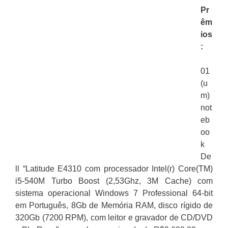
Pr
êm
ios
:
01
(u
m)
not
eb
oo
k
De
ll “Latitude E4310 com processador Intel(r) Core(TM)
i5-540M Turbo Boost (2,53Ghz, 3M Cache) com
sistema operacional Windows 7 Professional 64-bit
em Português, 8Gb de Memória RAM, disco rígido de
320Gb (7200 RPM), com leitor e gravador de CD/DVD