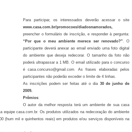
Para participar, os interessados deverão acessar o site
www.casa.com.br/promocoes/diadosnamorados,
preencher o formulário de inscrição, e responder à pergunta:
“Por que o meu ambiente merece ser renovado?”
. O
participante deverá anexar ao email enviado uma foto digital
do ambiente que deseja redecorar. O tamanho da foto não
poderá ultrapassar a 1 MB. O email utilizado para o concurso
é
casa.concurso@gmail.com
. As frases elaboradas pelos
participantes não poderão exceder o limite de 4 linhas.
As inscrições podem ser feitas até o dia
30 de junho de
2009.
Prêmios
:
O autor da melhor resposta terá um ambiente de sua casa
la equipe casa.com.br. Os produtos utilizados na redecoração do ambiente
 (hum mil e quinhentos reais) em produtos e/ou serviços disponíveis na