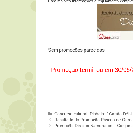
Para maiores informações e regulamento complet
Sem promoções parecidas
Promoção terminou em 30/06/
Categorias
Concurso cultural
,
Dinheiro / Cartão Débi
Resultado da Promoção Páscoa de Ouro 
Promoção Dia dos Namorados – Conjunto