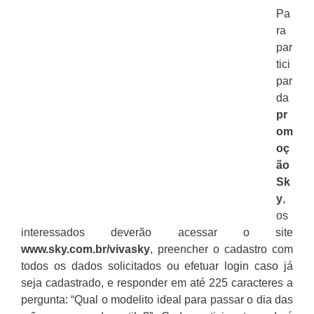
Pa
ra
par
tici
par
da
pr
om
oç
ão
Sk
y
,
os
interessados deverão acessar o site
www.sky.com.br/vivasky
, preencher o cadastro com
todos os dados solicitados ou efetuar login caso já
seja cadastrado, e responder em até 225 caracteres a
pergunta: “Qual o modelito ideal para passar o dia das