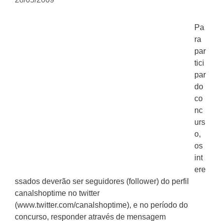
Pa
ra
par
tici
par
do
co
nc
urs
o,
os
int
ere
ssados deverão ser seguidores (follower) do perfil
canalshoptime no twitter
(www.twitter.com/canalshoptime), e no período do
concurso, responder através de mensagem