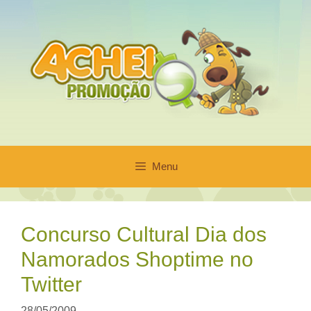
Pular
para
o
conteúdo
Menu
Concurso Cultural Dia dos
Namorados Shoptime no
Twitter
28/05/2009