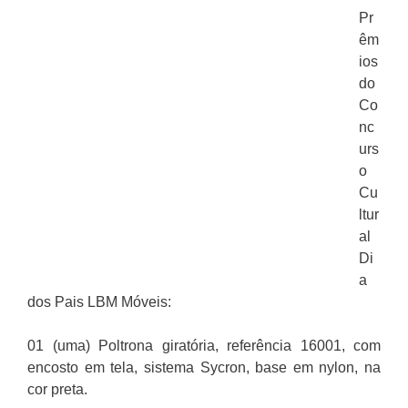
Pr
êm
ios
do
Co
nc
urs
o
Cu
ltur
al
Di
a
dos Pais LBM Móveis:
01 (uma) Poltrona giratória, referência 16001, com
encosto em tela, sistema Sycron, base em nylon, na
cor preta.