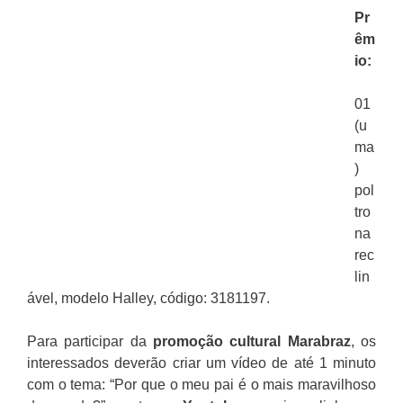
Pr
êm
io:
01
(u
ma
)
pol
tro
na
rec
lin
ável, modelo Halley, código: 3181197.
Para participar da
promoção cultural
Marabraz
, os
interessados deverão criar um vídeo de até 1 minuto
com o tema: “Por que o meu pai é o mais maravilhoso