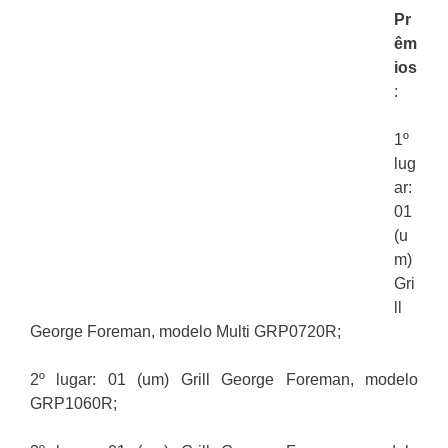
Pr
êm
ios
:
1º
lug
ar:
01
(u
m)
Gri
ll
George Foreman, modelo Multi GRP0720R;
2º lugar: 01 (um) Grill George Foreman, modelo
GRP1060R;