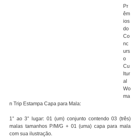
Pr
êm
ios
do
Co
nc
urs
o
Cu
ltur
al
Wo
ma
n Trip Estampa Capa para Mala:
1° ao 3° lugar: 01 (um) conjunto contendo 03 (três)
malas tamanhos P/M/G + 01 (uma) capa para mala
com sua ilustração.