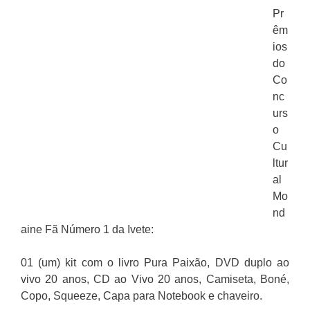
Pr
êm
ios
do
Co
nc
urs
o
Cu
ltur
al
Mo
nd
aine Fã Número 1 da Ivete:
01 (um) kit com o livro Pura Paixão, DVD duplo ao
vivo 20 anos, CD ao Vivo 20 anos, Camiseta, Boné,
Copo, Squeeze, Capa para Notebook e chaveiro.