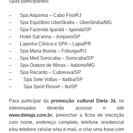
Spas participantes:
– Spa Alquimia – Cabo Frio/RJ
– Spa Equilíbrio Uberlândia – Uberlândia/MG
– Spa Fazenda Igaratá – Igaratá/SP
– Hotel Sat’anna – Amparo/SP
– Lapinha Clínica e SPA – Lapa/PR
– Spa Maria Bonita – Friburgo/RJ
– Spa Med Sorocaba – Sorocaba/SP
– Spa Outeiro de Minas – Itabirito/MG
– Spa Recanto – Cabreuva/SP
– Spa Sete Voltas – Itatiba/SP
– Spa Sport Resort – Itu/SP
Para participar da
promoção
cultural Dieta Já
, os
interessados deverão acessar o site
www.dietaja.com.br
, preencher a ficha de inscrição
com nome, endereço completo, telefone residencial
e/ou telefone celular e/ou e-mail, e criar uma frase com