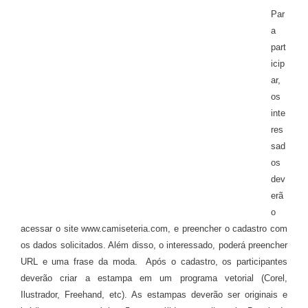
Par
a
part
icip
ar,
os
inte
res
sad
os
dev
erã
o
acessar o site www.camiseteria.com, e preencher o cadastro com
os dados solicitados. Além disso, o interessado, poderá preencher
URL e uma frase da moda.
Após o cadastro, os participantes
deverão criar a estampa em um programa vetorial (Corel,
Ilustrador, Freehand, etc). As estampas deverão ser originais e