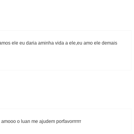
amos ele eu daria aminha vida a ele,eu amo ele demais
 amooo o luan me ajudem porfavorrrrrr