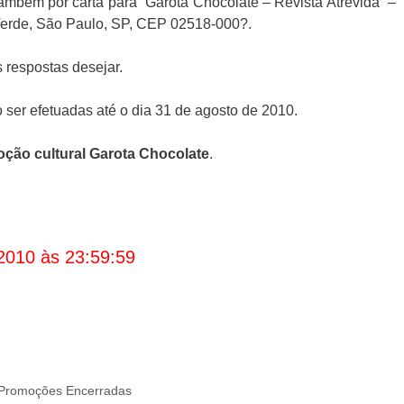
mbém por carta para “Garota Chocolate – Revista Atrevida” –
a Verde, São Paulo, SP, CEP 02518-000?.
 respostas desejar.
ser efetuadas até o dia 31 de agosto de 2010.
ção cultural Garota Chocolate
.
2010 às 23:59:59
Promoções Encerradas