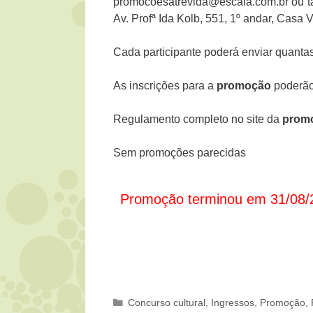
promocoesatrevida@escala.com.br ou ta
Av. Profª Ida Kolb, 551, 1º andar, Cas
Cada participante poderá enviar quantas
As inscrições para a
promoção
poderão 
Regulamento completo no site da
promo
Sem promoções parecidas
Promoção terminou em 31/08/
Categorias
Concurso cultural
,
Ingressos
,
Promoção
,