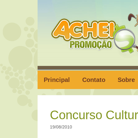
Pular
para
o
conteúdo
Principal
Contato
Sobre
Concurso Cultur
19/08/2010