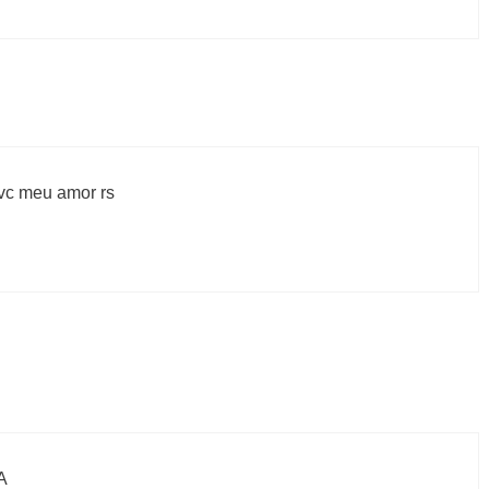
vc meu amor rs
A