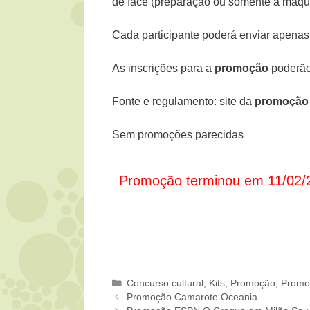
de face (preparação ou somente a maqui
Cada participante poderá enviar apenas
As inscrições para a
promoção
poderão 
Fonte e regulamento: site da
promoção 
Sem promoções parecidas
Promoção terminou em 11/02/
Categorias
Concurso cultural
,
Kits
,
Promoção
,
Promo
Promoção Camarote Oceania