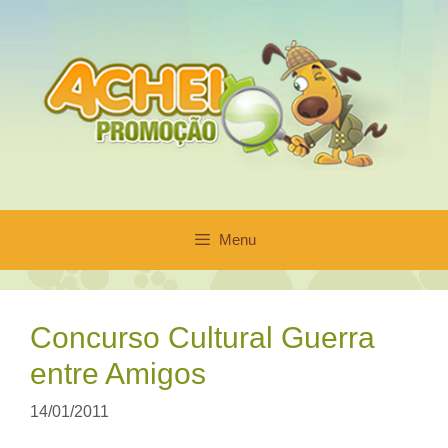
Pular
para
o
conteúdo
Menu
Concurso Cultural Guerra
entre Amigos
14/01/2011