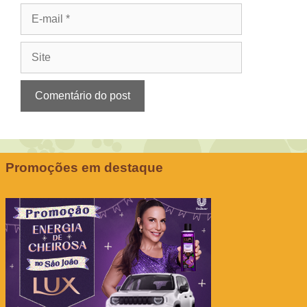
E-
mail
Site
Promoções em destaque