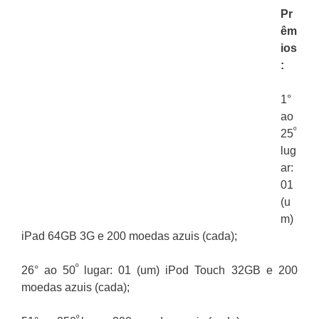
Pr
êm
ios
:
1°
ao
º
25
lug
ar:
01
(u
m)
iPad 64GB 3G e 200 moedas azuis (cada);
º
26° ao 50
lugar: 01 (um) iPod Touch 32GB e 200
moedas azuis (cada);
º