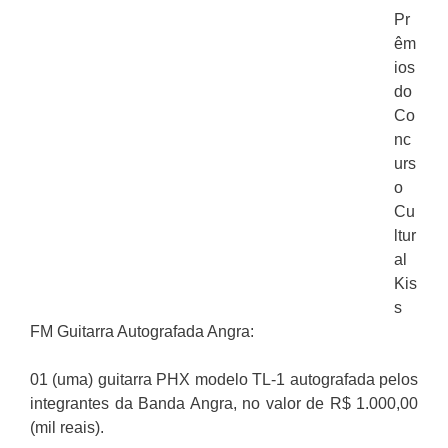
Pr
êm
ios
do
Co
nc
urs
o
Cu
ltur
al
Kis
s
FM Guitarra Autografada Angra:
01 (uma) guitarra PHX modelo TL-1 autografada pelos
integrantes da Banda Angra, no valor de R$ 1.000,00
(mil reais).