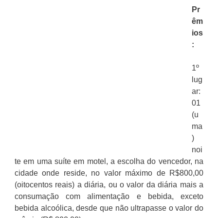
Pr
êm
ios
:
1º
lug
ar:
01
(u
ma
)
noi
te em uma suíte em motel, a escolha do vencedor, na
cidade onde reside, no valor máximo de R$800,00
(oitocentos reais) a diária, ou o valor da diária mais a
consumação com alimentação e bebida, exceto
bebida alcoólica, desde que não ultrapasse o valor do