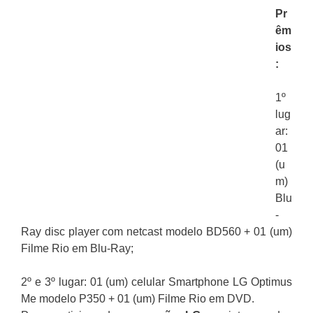
Pr
êm
ios
:
1º
lug
ar:
01
(u
m)
Blu
-
Ray disc player com netcast modelo BD560 + 01 (um)
Filme Rio em Blu-Ray;
2º e 3º lugar: 01 (um) celular Smartphone LG Optimus
Me modelo P350 + 01 (um) Filme Rio em DVD.