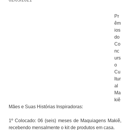
Pr
êm
ios
do
Co
nc
urs
o
Cu
ltur
al
Ma
kiê
Mães e Suas Histórias Inspiradoras:
1º Colocado: 06 (seis) meses de Maquiagens Makiê,
recebendo mensalmente o kit de produtos em casa.