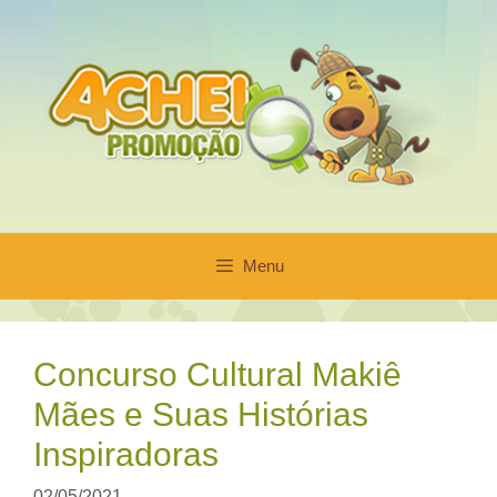
Pular
para
o
conteúdo
Menu
Concurso Cultural Makiê
Mães e Suas Histórias
Inspiradoras
02/05/2021