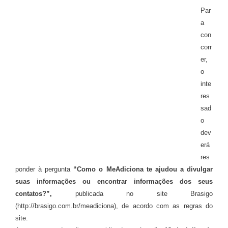
Par
a
con
corr
er,
o
inte
res
sad
o
dev
erá
res
ponder à pergunta
“Como o MeAdiciona te ajudou a divulgar
suas informações ou encontrar informações dos seus
contatos?”,
publicada no site Brasigo
(http://brasigo.com.br/meadiciona), de acordo com as regras do
site.