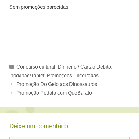
Sem promoções parecidas
Categorias
Concurso cultural
,
Dinheiro / Cartão Débito
,
Ipod/Ipad/Tablet
,
Promoções Encerradas
Promoção Do Gelo aos Dinossauros
Promoção Pedala com QueBarato
Deixe um comentário