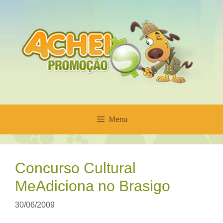
Pular
para
o
conteúdo
Menu
Concurso Cultural
MeAdiciona no Brasigo
30/06/2009