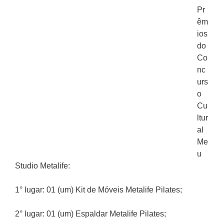
Pr
êm
ios
do
Co
nc
urs
o
Cu
ltur
al
Me
u
Studio Metalife:
1° lugar: 01 (um) Kit de Móveis Metalife Pilates;
2° lugar: 01 (um) Espaldar Metalife Pilates;