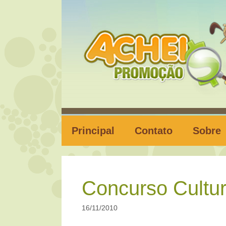
Pular
para
o
conteúdo
Principal
Contato
Sobre
Concurso Cultur
16/11/2010