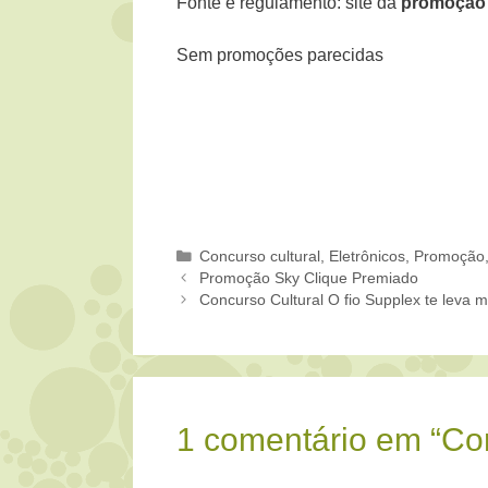
Fonte e regulamento: site da
promoção
Sem promoções parecidas
Categorias
Concurso cultural
,
Eletrônicos
,
Promoção
Promoção Sky Clique Premiado
Concurso Cultural O fio Supplex te leva m
1 comentário em “Con