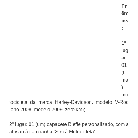
Pr
êm
ios
:
1º
lug
ar:
01
(u
ma
)
mo
tocicleta da marca Harley-Davidson, modelo V-Rod
(ano 2008, modelo 2009, zero km);
2º lugar: 01 (um) capacete Bieffe personalizado, com a
alusão à campanha “Sim à Motocicleta”;