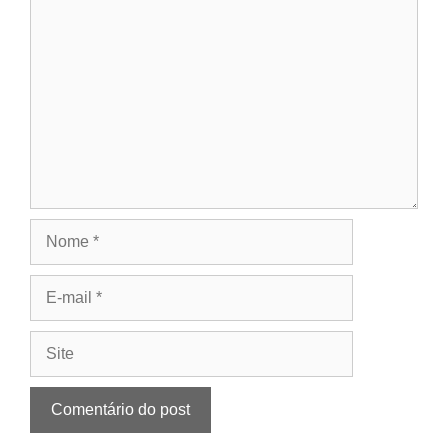
Comentário
Nome
E-
mail
Site