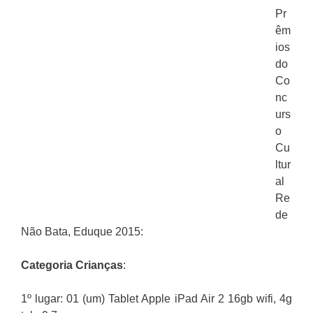
Pr
êm
ios
do
Co
nc
urs
o
Cu
ltur
al
Re
de
Não Bata, Eduque 2015:
Categoria Crianças
:
1º lugar: 01 (um) Tablet Apple iPad Air 2 16gb wifi, 4g