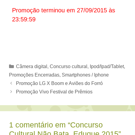
Promoção terminou em 27/09/2015 às
23:59:59
Categorias
Câmera digital
,
Concurso cultural
,
Ipod/Ipad/Tablet
,
Promoções Encerradas
,
Smartphones / Iphone
Promoção LG X Boom e Aviões do Forró
Promoção Vivo Festival de Prêmios
1 comentário em “Concurso
Cultural Não Bata, Eduque 2015”