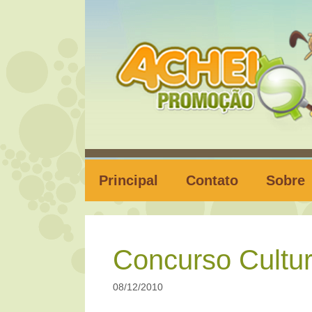
Pular
para
o
conteúdo
Principal
Contato
Sobre
Concurso Cultur
08/12/2010