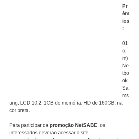
Pr
êm
ios
:
01
(u
m)
Ne
tbo
ok
Sa
ms
ung, LCD 10.2, 1GB de memória, HD de 160GB, na
cor preta.
Para participar da
promoção
NetSABE
, os
interessados deverão acessar o site