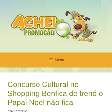
Pular
para
o
conteúdo
Menu
Concurso Cultural no
Shopping Benfica de trenó o
Papai Noel não fica
29/12/2010