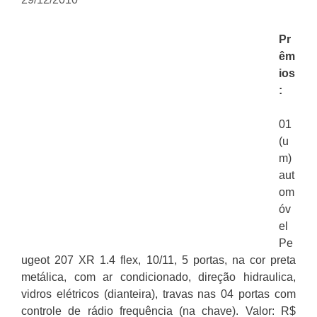
Pr
êm
ios
:
01
(u
m)
aut
om
óv
el
Pe
ugeot 207 XR 1.4 flex, 10/11, 5 portas, na cor preta
metálica, com ar condicionado, direção hidraulica,
vidros elétricos (dianteira), travas nas 04 portas com
controle de rádio frequência (na chave). Valor: R$