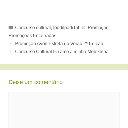
Categorias
Concurso cultural
,
Ipod/Ipad/Tablet
,
Promoção
,
Promoções Encerradas
Promoção Avon Estrela do Verão 2ª Edição
Concurso Cultural Eu amo a minha Molekinha
Deixe um comentário
Comentário